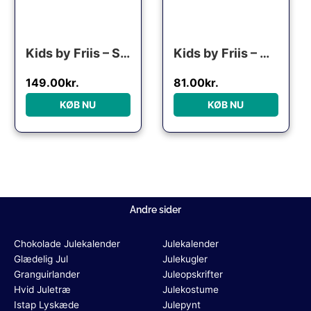
Kids by Friis – Snekugle m. musik “Pjerrot”
Kids by Friis – Mini Snekugle, Enhjørning
149.00
kr.
81.00
kr.
KØB NU
KØB NU
Andre sider
Chokolade Julekalender
Julekalender
Glædelig Jul
Julekugler
Granguirlander
Juleopskrifter
Hvid Juletræ
Julekostume
Istap Lyskæde
Julepynt