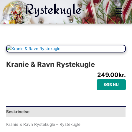
Rystekugle
Gå
til
indholdet
Kranie & Ravn Rystekugle
249.00
kr.
KØB NU
Beskrivelse
Kranie & Ravn Rystekugle – Rystekugle