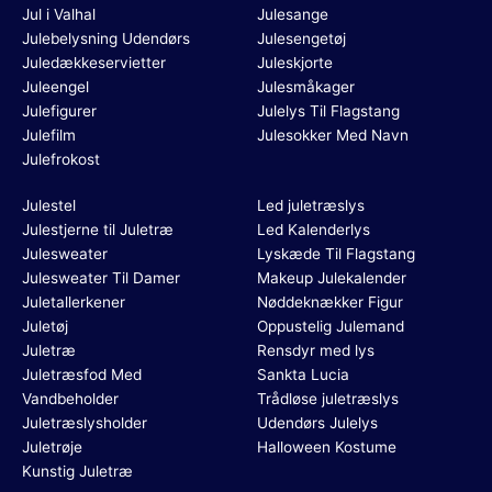
Jul i Valhal
Julesange
Julebelysning Udendørs
Julesengetøj
Juledækkeservietter
Juleskjorte
Juleengel
Julesmåkager
Julefigurer
Julelys Til Flagstang
Julefilm
Julesokker Med Navn
Julefrokost
Julestel
Led juletræslys
Julestjerne til Juletræ
Led Kalenderlys
Julesweater
Lyskæde Til Flagstang
Julesweater Til Damer
Makeup Julekalender
Juletallerkener
Nøddeknækker Figur
Juletøj
Oppustelig Julemand
Juletræ
Rensdyr med lys
Juletræsfod Med
Sankta Lucia
Vandbeholder
Trådløse juletræslys
Juletræslysholder
Udendørs Julelys
Juletrøje
Halloween Kostume
Kunstig Juletræ