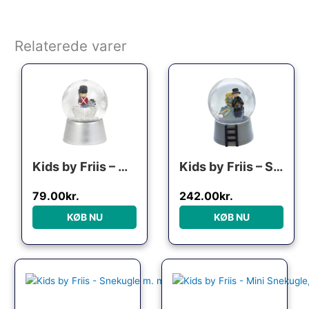
Relaterede varer
Den oprindelige pris var: 99.95kr..
Den aktuelle pris er: 79.00kr..
Den oprindelige pris var
Den aktuelle p
Kids by Friis – Mini snekugle “Den standhaftige tinsoldat”
Kids by Friis – Snekugle, Hyrdinden og skorstensfejeren
79.00
kr.
242.00
kr.
KØB NU
KØB NU
Den oprindelige pris var: 299.95kr..
Den aktuelle pris er: 149.00kr..
Den oprindelige pris var:
Den aktuelle pris