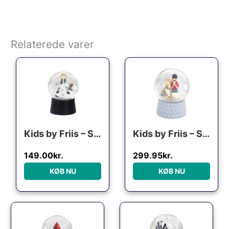
Relaterede varer
Den oprindelige pris var: 299.95kr..
Den aktuelle pris er: 149.00kr..
Kids by Friis – Snekugle m. musik “klodshans”
Kids by Friis – Snekugle, m. musik “Den standhaftige tinsoldat”
149.00
kr.
299.95
kr.
KØB NU
KØB NU
Den oprindelige pris var: 99.95kr..
Den aktuelle pris er: 61.00kr..