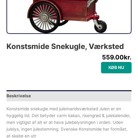
Konstsmide Snekugle, Værksted
559.00
kr.
KØB NU
Beskrivelse
Konstsmide snekugle med julemandsværksted Julen er en
hyggelig tid. Det betyder varm kakao, risengrød & julekalender,
men vigtigst af alt er at have julebelysningen i orden. Uden
julelys, ingen julestemning. Svenske Konstsmide har formået,
at skabe en utr