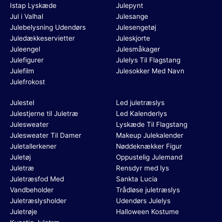
Istap Lyskæde
Julepynt
Jul i Valhal
Julesange
Julebelysning Udendørs
Julesengetøj
Juledækkeservietter
Juleskjorte
Juleengel
Julesmåkager
Julefigurer
Julelys Til Flagstang
Julefilm
Julesokker Med Navn
Julefrokost
Julestel
Led juletræslys
Julestjerne til Juletræ
Led Kalenderlys
Julesweater
Lyskæde Til Flagstang
Julesweater Til Damer
Makeup Julekalender
Juletallerkener
Nøddeknækker Figur
Juletøj
Oppustelig Julemand
Juletræ
Rensdyr med lys
Juletræsfod Med
Sankta Lucia
Vandbeholder
Trådløse juletræslys
Juletræslysholder
Udendørs Julelys
Juletrøje
Halloween Kostume