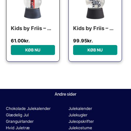
Kids by Friis – Mini Snekugle, Skilderhus
Kids by Friis – Mini Snekugle, Zebra
61.00
kr.
99.95
kr.
KØB NU
KØB NU
Andre sider
Chokolade Julekalender
Julekalender
Glædelig Jul
Julekugler
Granguirlander
Juleopskrifter
Hvid Juletræ
Julekostume