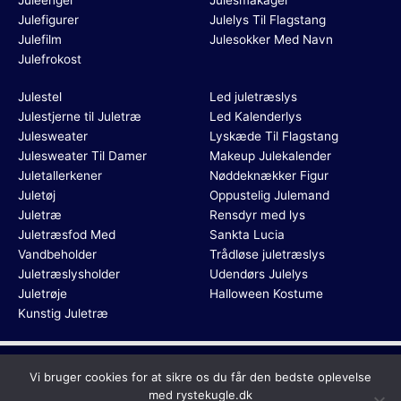
Juleengel
Julesmåkager
Julefigurer
Julelys Til Flagstang
Julefilm
Julesokker Med Navn
Julefrokost
Julestel
Led juletræslys
Julestjerne til Juletræ
Led Kalenderlys
Julesweater
Lyskæde Til Flagstang
Julesweater Til Damer
Makeup Julekalender
Juletallerkener
Nøddeknækker Figur
Juletøj
Oppustelig Julemand
Juletræ
Rensdyr med lys
Juletræsfod Med
Sankta Lucia
Vandbeholder
Trådløse juletræslys
Juletræslysholder
Udendørs Julelys
Juletrøje
Halloween Kostume
Kunstig Juletræ
Dette medie ejes og drives af Tropic Traffic LLC-FZ | The Meydan
Vi bruger cookies for at sikre os du får den bedste oplevelse
Hotel, Grandstand, 6th floor, Nad Al Sheba | Dubai | UAE
med rystekugle.dk