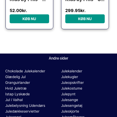
52.00
kr.
299.95
kr.
KØB NU
KØB NU
Andre sider
Chokolade Julekalender
Julekalender
Glædelig Jul
Julekugler
Granguirlander
Juleopskrifter
Hvid Juletræ
Julekostume
Istap Lyskæde
Julepynt
Jul i Valhal
Julesange
Julebelysning Udendørs
Julesengetøj
Juledækkeservietter
Juleskjorte