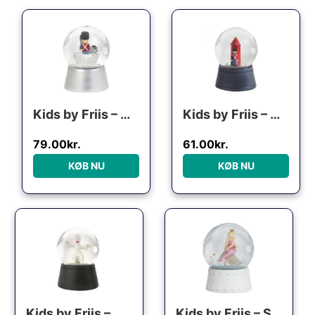
Den oprindelige pris var: 99.95kr..
Den aktuelle pris er: 79.00kr..
Den oprindelige pris var
Den aktuelle pri
Kids by Friis – Mini snekugle “Den standhaftige tinsoldat”
Kids by Friis – Mini Snekugle, Skilderhus
79.00
kr.
61.00
kr.
KØB NU
KØB NU
Den oprindelige pris var: 99.95kr..
Den aktuelle pris er: 52.00kr..
Kids by Friis – Mini Snekugle, Pjerrot
Kids by Friis – Snekugle, Den lille Havfrue