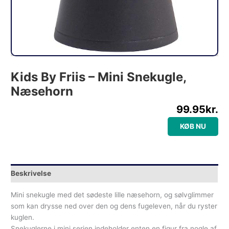
Kids By Friis – Mini Snekugle,
Næsehorn
99.95
kr.
KØB NU
Beskrivelse
Mini snekugle med det sødeste lille næsehorn, og sølvglimmer
som kan drysse ned over den og dens fugeleven, når du ryster
kuglen.
Snekuglerne i mini serien indeholder enten en figur fra nogle af