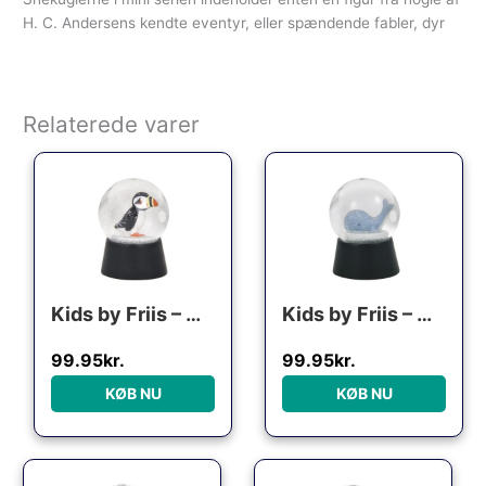
H. C. Andersens kendte eventyr, eller spændende fabler, dyr
Relaterede varer
Kids by Friis – Mini snekugle “Søpapegøje”
Kids by Friis – Mini snekugle “Hval”
99.95
kr.
99.95
kr.
KØB NU
KØB NU
Den oprindelige pris var: 99.95kr..
Den aktuelle pris er: 79.00kr..