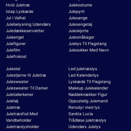
Hvid Juletræ
Julekostume
Istap Lyskæde
Julepynt
Jul i Valhal
Julesange
Julebelysning Udendørs
Julesengetøj
Juledækkeservietter
Juleskjorte
Juleengel
Julesmåkager
Julefigurer
Julelys Til Flagstang
Julefilm
Julesokker Med Navn
Julefrokost
Julestel
Led juletræslys
Julestjerne til Juletræ
Led Kalenderlys
Julesweater
Lyskæde Til Flagstang
Julesweater Til Damer
Makeup Julekalender
Juletallerkener
Nøddeknækker Figur
Juletøj
Oppustelig Julemand
Juletræ
Rensdyr med lys
Juletræsfod Med
Sankta Lucia
Vandbeholder
Trådløse juletræslys
Juletræslysholder
Udendørs Julelys