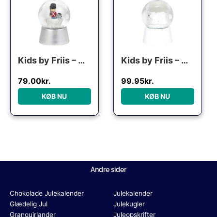
Kids by Friis – Mini snekugle “Den standhaftige tinsoldat”
Kids by Friis – Mini snekugle “Isbjørn”
79.00
kr.
99.95
kr.
KØB NU
KØB NU
Andre sider
Chokolade Julekalender
Julekalender
Glædelig Jul
Julekugler
Granguirlander
Juleopskrifter