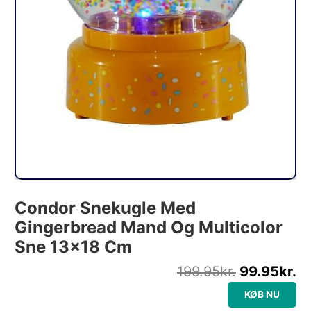
Condor Snekugle Med
Gingerbread Mand Og Multicolor
Sne 13×18 Cm
199.95
kr.
99.95
kr.
KØB NU