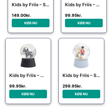
Kids by Friis – Snekugle Kejserens nye klæder
Kids by Friis – Mini snekugle “Snedronningen”
149.00
kr.
99.95
kr.
KØB NU
KØB NU
Kids by Friis – Mini Snekugle, Zebra
Kids by Friis – Snekugle, m. musik “Den standhaftige tinsoldat”
99.95
kr.
299.95
kr.
KØB NU
KØB NU