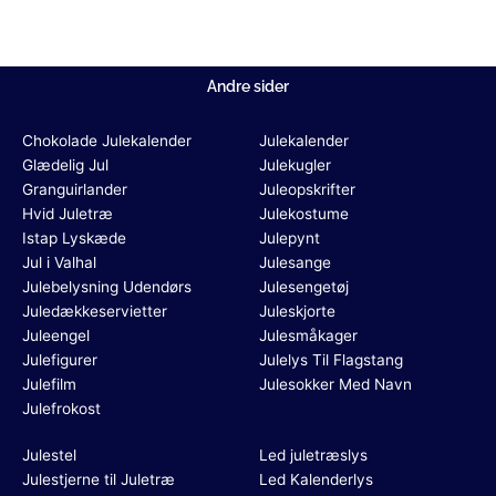
Andre sider
Chokolade Julekalender
Julekalender
Glædelig Jul
Julekugler
Granguirlander
Juleopskrifter
Hvid Juletræ
Julekostume
Istap Lyskæde
Julepynt
Jul i Valhal
Julesange
Julebelysning Udendørs
Julesengetøj
Juledækkeservietter
Juleskjorte
Juleengel
Julesmåkager
Julefigurer
Julelys Til Flagstang
Julefilm
Julesokker Med Navn
Julefrokost
Julestel
Led juletræslys
Julestjerne til Juletræ
Led Kalenderlys